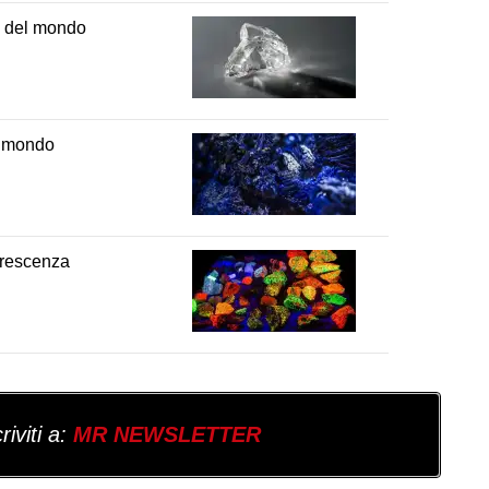
ri del mondo
al mondo
uorescenza
iviti a:
MR NEWSLETTER