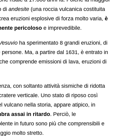
o di
andesite
(una roccia vulcanica costituita
 crea eruzioni esplosive di forza molto varia,
è
mente pericoloso
e imprevedibile.
Vesuvio
ha sperimentato 8 grandi eruzioni, di
0 persone. Ma, a partire dal 1631, è entrato in
 che comprende emissioni di lava, eruzioni di
nza, con soltanto attività sismiche di ridotta
cratere verticale. Uno stato di riposo così
 vulcano nella storia, appare atipico, in
mbra assai in ritardo
. Perciò, le
iolente in futuro sono più che comprensibili e
ggio molto stretto.