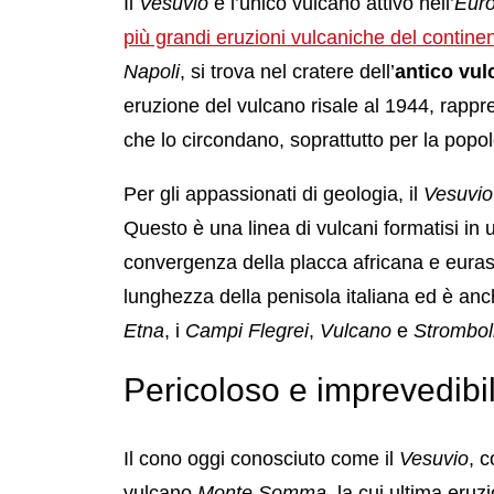
Il
Vesuvio
è l’unico vulcano attivo nell’
Eur
più grandi eruzioni vulcaniche del contine
Napoli
, si trova nel cratere dell’
antico vu
eruzione del vulcano risale al 1944, rappr
che lo circondano, soprattutto per la popo
Per gli appassionati di geologia, il
Vesuvio
Questo è una linea di vulcani formatisi in
convergenza della placca africana e eurasi
lunghezza della penisola italiana ed è anch
Etna
, i
Campi Flegrei
,
Vulcano
e
Strombol
Pericoloso e imprevedibi
Il cono oggi conosciuto come il
Vesuvio
, 
vulcano
Monte Somma
, la cui ultima eru