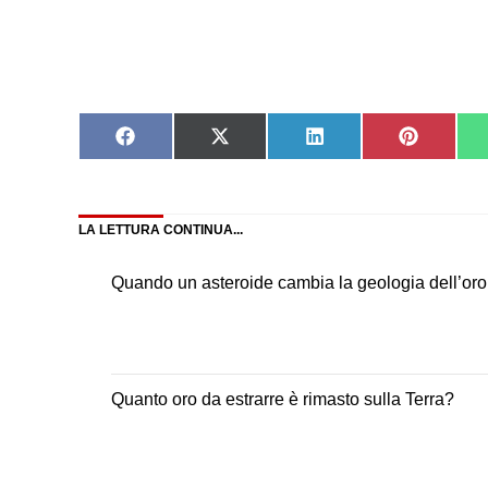
Share
Share
Share
Share
on
on
on
on
Facebook
X
LinkedIn
Pinteres
(Twitter)
LA LETTURA CONTINUA...
Quando un asteroide cambia la geologia dell’oro
Quanto oro da estrarre è rimasto sulla Terra?