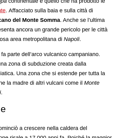
opa
continentale e quello che ha prodotto le
nte
. Affacciato sulla baia e sulla città di
lcano del Monte Somma
. Anche se l’ultima
esenta ancora un grande pericolo per le città
losa area metropolitana di
Napoli
.
fa parte dell’arco vulcanico campaniano.
 una zona di subduzione creata dalla
atica. Una zona che si estende per tutta la
e la madre di altri vulcani come il
Monte
i
.
le
cominciò a crescere nella caldera del
zione risale a 17.000 anni fa. Poiché la maggior