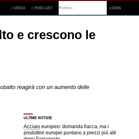
Cerca
VIDEO
PODCAST
LOGIN
lto e crescono le
l cobalto reagirà con un aumento delle
ULTIME NOTIZIE
Acciaio
europeo: domanda fiacca, ma i
produttori europei puntano a prezzi più alti
dopo Ferragosto