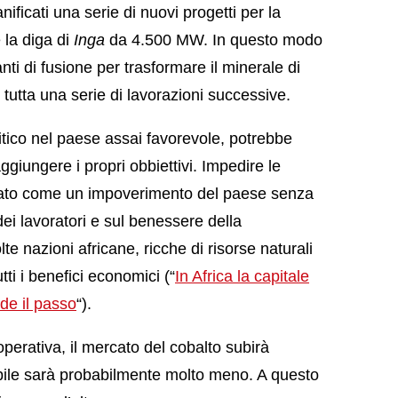
nificati una serie di nuovi progetti per la
e la diga di
Inga
da 4.500 MW. In questo modo
nti di fusione per trasformare il minerale di
i tutta una serie di lavorazioni successive.
itico nel paese assai favorevole, potrebbe
ggiungere i propri obbiettivi. Impedire le
icato come un impoverimento del paese senza
ei lavoratori e sul benessere della
nazioni africane, ricche di risorse naturali
tti i benefici economici (“
In Africa la capitale
de il passo
“).
erativa, il mercato del cobalto subirà
ibile sarà probabilmente molto meno. A questo