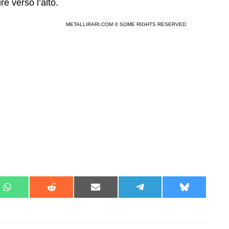
e verso l’alto.
METALLIRARI.COM © SOME RIGHTS RESERVED
Share
Share
Share
Share
Share
on
on
on
on
on
t
WhatsApp
Reddit
Email
Telegram
Bluesky