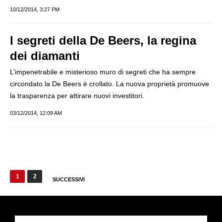
10/12/2014, 3:27 PM
I segreti della De Beers, la regina
dei diamanti
L’impenetrabile e misterioso muro di segreti che ha sempre
circondato la De Beers è crollato. La nuova proprietà promuove
la trasparenza per attirare nuovi investitori.
03/12/2014, 12:09 AM
Paginazione
1
2
SUCCESSIVI
degli
articoli
Cerca