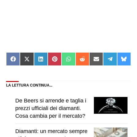
Share
Share
Share
Share
Share
Share
Share
Share
Shar
on
on
on
on
on
on
on
on
on
Facebook
X
LinkedIn
Pinterest
WhatsApp
Reddit
Email
Telegram
Blue
(Twitter)
LA LETTURA CONTINUA...
De Beers si arrende e taglia i
prezzi ufficiali dei diamanti.
Cosa cambia per il mercato?
Diamanti: un mercato sempre