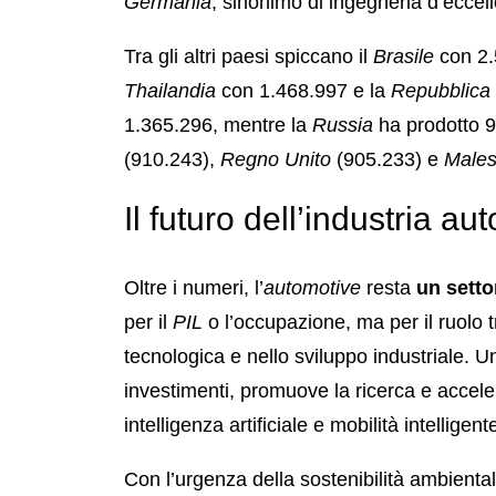
Germania
, sinonimo di ingegneria d’eccel
Tra gli altri paesi spiccano il
Brasile
con 2.
Thailandia
con 1.468.997 e la
Repubblica
1.365.296, mentre la
Russia
ha prodotto 
(910.243),
Regno Unito
(905.233) e
Male
Il futuro dell’industria au
Oltre i numeri, l’
automotive
resta
un setto
per il
PIL
o l’occupazione, ma per il ruolo 
tecnologica e nello sviluppo industriale. Un
investimenti, promuove la ricerca e acceler
intelligenza artificiale e mobilità intelligent
Con l’urgenza della sostenibilità ambient