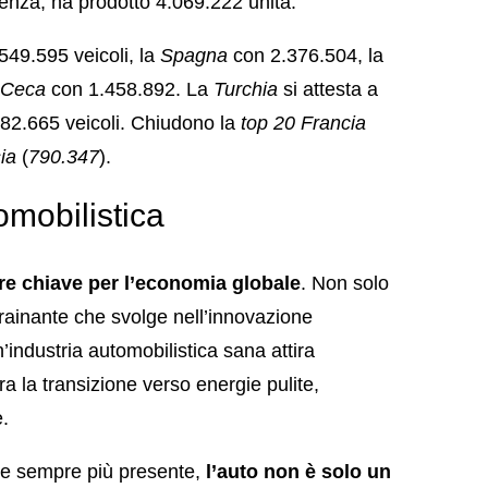
lenza, ha prodotto 4.069.222 unità.
549.595 veicoli, la
Spagna
con 2.376.504, la
 Ceca
con 1.458.892. La
Turchia
si attesta a
982.665 veicoli. Chiudono la
top 20
Francia
sia
(
790.347
).
tomobilistica
re chiave per l’economia globale
. Non solo
trainante che svolge nell’innovazione
’industria automobilistica sana attira
a la transizione verso energie pulite,
e.
ale sempre più presente,
l’auto non è solo un