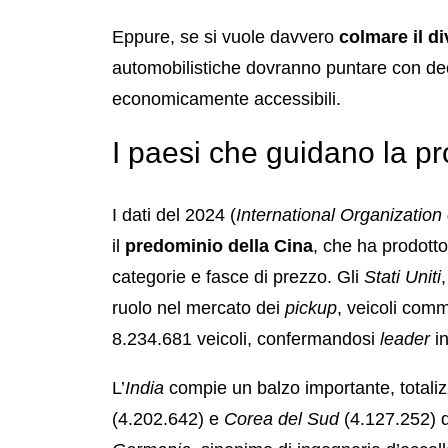
Eppure, se si vuole davvero
colmare il di
automobilistiche dovranno puntare con deci
economicamente accessibili.
I paesi che guidano la p
I dati del 2024 (
International Organization
il
predominio della Cina
, che ha prodotto
categorie e fasce di prezzo. Gli
Stati Uniti
ruolo nel mercato dei
pickup
, veicoli comm
8.234.681 veicoli, confermandosi
leader
i
L’
India
compie un balzo importante, totali
(4.202.642) e
Corea del Sud
(4.127.252) d