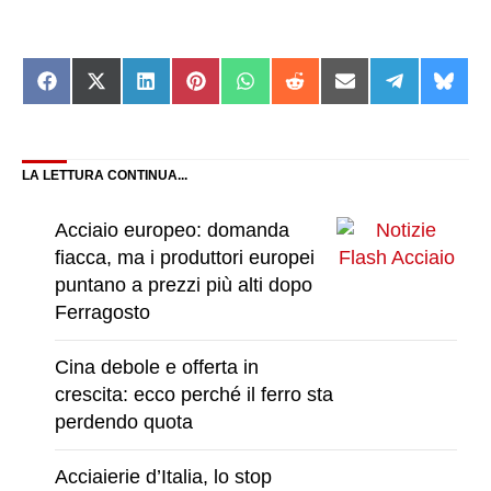
Share
Share
Share
Share
Share
Share
Share
Share
Shar
on
on
on
on
on
on
on
on
on
Facebook
X
LinkedIn
Pinterest
WhatsApp
Reddit
Email
Telegram
Blue
(Twitter)
LA LETTURA CONTINUA...
Acciaio europeo: domanda
fiacca, ma i produttori europei
puntano a prezzi più alti dopo
Ferragosto
Cina debole e offerta in
crescita: ecco perché il ferro sta
perdendo quota
Acciaierie d’Italia, lo stop