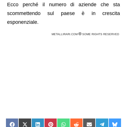
Ecco perché il numero di aziende che sta
scommettendo sul paese è in crescita
esponenziale.
METALLIRARI.COM
SOME RIGHTS RESERVED
Share
Share
Share
Share
Share
Share
Share
Share
Shar