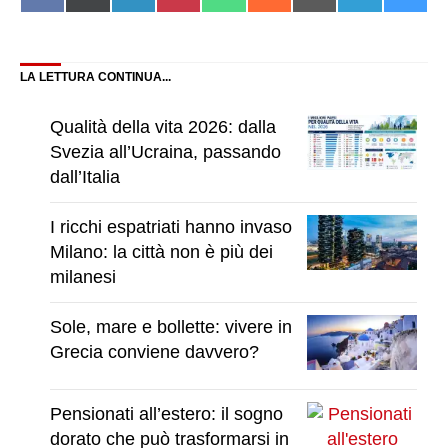
on
on
on
on
on
on
on
on
on
Facebook
X
LinkedIn
Pinterest
WhatsApp
Reddit
Email
Telegram
Blue
(Twitter)
LA LETTURA CONTINUA...
Qualità della vita 2026: dalla
Svezia all’Ucraina, passando
dall’Italia
I ricchi espatriati hanno invaso
Milano: la città non è più dei
milanesi
Sole, mare e bollette: vivere in
Grecia conviene davvero?
Pensionati all’estero: il sogno
dorato che può trasformarsi in