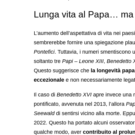
Lunga vita al Papa… ma n
L’aumento dell’aspettativa di vita nei paesi
sembrerebbe fornire una spiegazione plaus
Pontefici
. Tuttavia, i numeri smentiscono u
soltanto tre
Papi
–
Leone XIII
,
Benedetto 
Questo suggerisce che
la longevità pap
eccezionale
e non necessariamente legat
Il caso di
Benedetto XVI
apre invece una ri
pontificato, avvenuta nel 2013, l’allora
Pa
Seewald
di sentirsi vicino alla morte. Eppu
2022. Questo ha portato alcuni osservatori
qualche modo, aver
contribuito al prolu