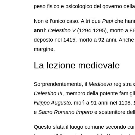
peso fisico e psicologico del governo dell
Non è l’unico caso. Altri due
Papi
che hann
anni
:
Celestino V
(1294-1295), morto a 86
deposto nel 1415, morto a 92 anni. Anche 
margine.
La lezione medievale
Sorprendentemente, il
Medioevo
registra
Celestino III
, membro della potente famigl
Filippo Augusto
, morì a 91 anni nel 1198.
e
Sacro Romano Impero
e sostenitore del
Questo sfata il luogo comune secondo cui l