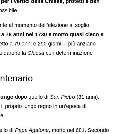
,
per i vertici della Chiesa, protetti e ben
ssibile.
ente al momento dell’elezione al soglio
o a 78 anni nel 1730 e morto quasi cieco e
etto a 79 anni e 290 giorni, il più anziano
guidarono la
Chiesa
con determinazione
ntenario
 lungo
dopo quello di
San Pietro
(31 anni),
il proprio lungo regno in un’epoca di
se.
ello di
Papa Agatone
, morto nel 681. Secondo