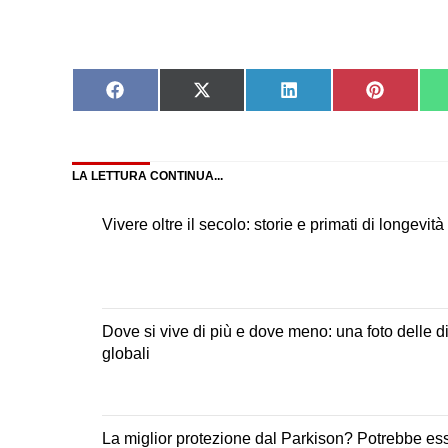
Share
Share
Share
Share
on
on
on
on
Facebook
X
LinkedIn
Pinteres
(Twitter)
LA LETTURA CONTINUA...
Vivere oltre il secolo: storie e primati di longevit
Dove si vive di più e dove meno: una foto delle 
globali
La miglior protezione dal Parkison? Potrebbe es