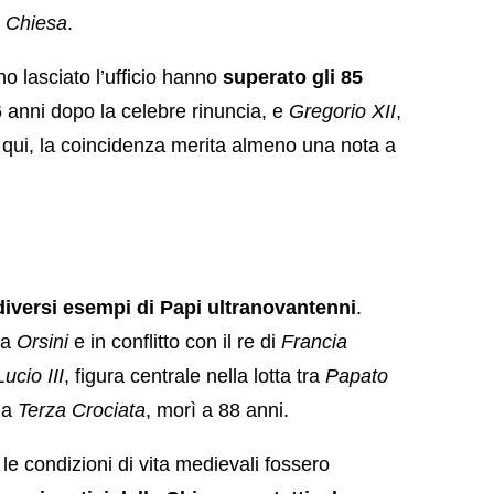
a
Chiesa
.
o lasciato l’ufficio hanno
superato gli 85
 anni dopo la celebre rinuncia, e
Gregorio XII
,
qui, la coincidenza merita almeno una nota a
diversi esempi di Papi ultranovantenni
.
ia
Orsini
e in conflitto con il re di
Francia
Lucio III
, figura centrale nella lotta tra
Papato
la
Terza Crociata
, morì a 88 anni.
e condizioni di vita medievali fossero