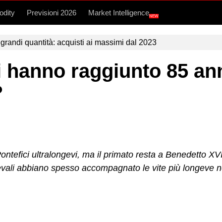
dity
Previsioni 2026
Market Intelligence
NEW
grandi quantità: acquisti ai massimi dal 2023
 hanno raggiunto 85 anni
?
ntefici ultralongevi, ma il primato resta a Benedetto XVI,
evali abbiano spesso accompagnato le vite più longeve ne