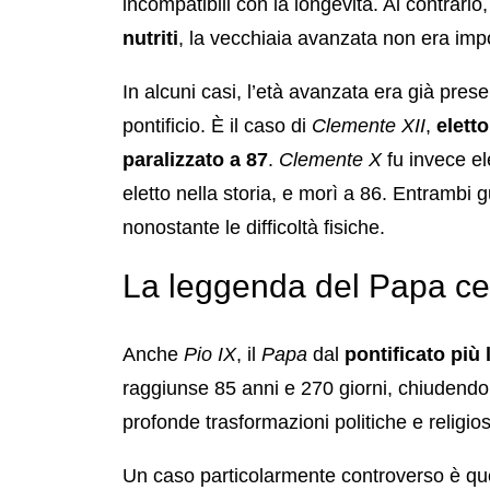
incompatibili con la longevità. Al contrario
nutriti
, la vecchiaia avanzata non era impo
In alcuni casi, l’età avanzata era già pres
pontificio. È il caso di
Clemente XII
,
elett
paralizzato a 87
.
Clemente X
fu invece el
eletto nella storia, e morì a 86. Entrambi 
nonostante le difficoltà fisiche.
La leggenda del Papa ce
Anche
Pio IX
, il
Papa
dal
pontificato più
raggiunse 85 anni e 270 giorni, chiudendo 
profonde trasformazioni politiche e religio
Un caso particolarmente controverso è qu