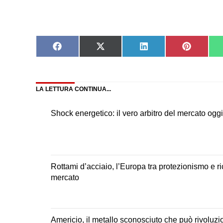
Share
Share
Share
Share
on
on
on
on
Facebook
X
LinkedIn
Pinteres
(Twitter)
LA LETTURA CONTINUA...
Shock energetico: il vero arbitro del mercato oggi
Rottami d’acciaio, l’Europa tra protezionismo e ri
mercato
Americio, il metallo sconosciuto che può rivoluzi