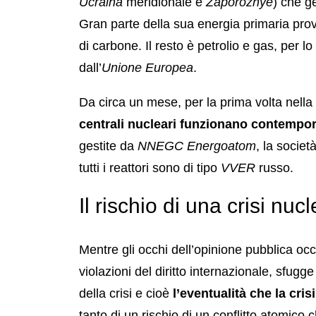
Ucraina
meridionale e
Zaporozhye
) che ge
Gran parte della sua energia primaria provi
di carbone. Il resto è petrolio e gas, per lo
dall’
Unione Europea
.
Da circa un mese, per la prima volta nella s
centrali nucleari funzionano contemp
gestite da
NNEGC Energoatom
, la societ
tutti i reattori sono di tipo
VVER
russo.
Il rischio di una crisi nuc
Mentre gli occhi dell’opinione pubblica oc
violazioni del diritto internazionale, sfug
della crisi e cioè
l’eventualità che la cris
tanto di un rischio di un conflitto atomic