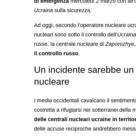
di emergenza
mercoledì 2 marzo con all’or
Ucraina
sulla sicurezza.
Ad oggi, secondo l’operatore nucleare uc
nucleari sono sotto il controllo dell’
Ucraina
russe, la centrale nucleare di
Zaporozhye
il controllo russo
.
Un incidente sarebbe un
nucleare
I
media
occidentali cavalcano il sentimento
costretta a rifugiarsi nei sotterranei della
delle centrali nucleari ucraine in territo
delle accuse reciproche andrebbero messe i