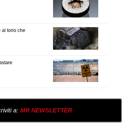
 al torio che
astare
iviti a:
MR NEWSLETTER