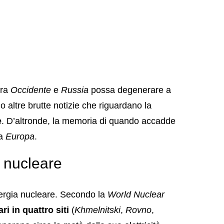
tra
Occidente
e
Russia
possa degenerare a
no altre brutte notizie che riguardano la
e
. D’altronde, la memoria di quando accadde
ta
Europa
.
 nucleare
ergia nucleare. Secondo la
World Nuclear
ri in quattro siti
(
Khmelnitski
,
Rovno
,