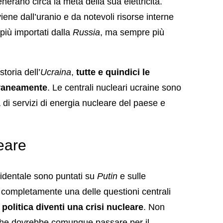
nerano circa la metà della sua elettricità.
ene dall’uranio e da notevoli risorse interne
 più importati dalla
Russia
, ma sempre più
toria dell’
Ucraina
,
tutte e quindici le
oraneamente
. Le centrali nucleari ucraine sono
à di servizi di energia nucleare del paese e
leare
cidentale sono puntati su
Putin
e sulle
ge completamente una delle questioni centrali
i politica diventi una crisi nucleare
. Non
o che dovrebbe comunque passare per il