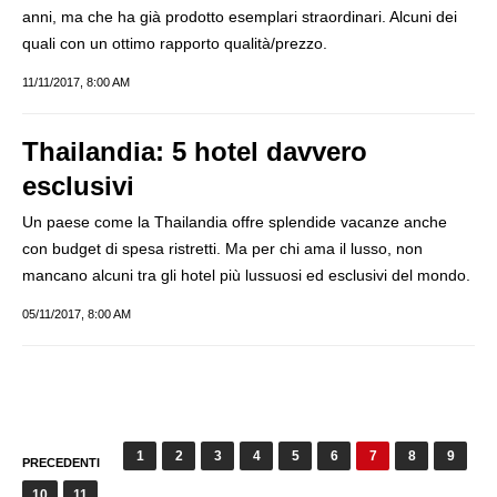
anni, ma che ha già prodotto esemplari straordinari. Alcuni dei
quali con un ottimo rapporto qualità/prezzo.
11/11/2017, 8:00 AM
Thailandia: 5 hotel davvero
esclusivi
Un paese come la Thailandia offre splendide vacanze anche
con budget di spesa ristretti. Ma per chi ama il lusso, non
mancano alcuni tra gli hotel più lussuosi ed esclusivi del mondo.
05/11/2017, 8:00 AM
Paginazione
1
2
3
4
5
6
7
8
9
PRECEDENTI
degli
10
11