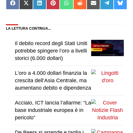
Share
Share
Share
Share
Share
Share
Share
Share
Shar
on
on
on
on
on
on
on
on
on
Facebook
X
LinkedIn
Pinterest
WhatsApp
Reddit
Email
Telegram
Blue
(Twitter)
LA LETTURA CONTINUA...
Il debito record degli Stati Uniti
potrebbe spingere l’oro a livelli
storici (6.000 dollari)
L’oro a 4.000 dollari finanzia la
crescita dell’Asia Centrale, ma
aumentano debito e dipendenza
Acciaio, ICT lancia l’allarme: “La
base industriale europea è in
pericolo”
De Beers si arrende e taglia i