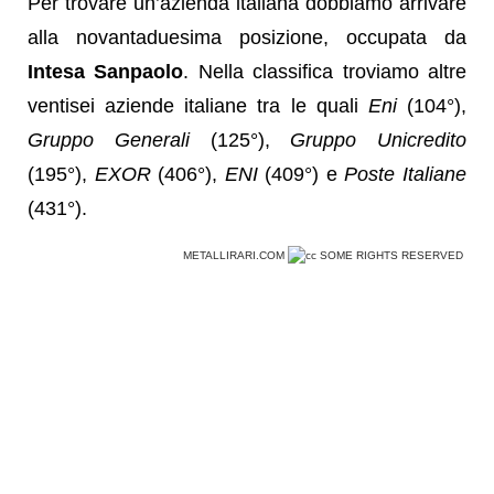
Per trovare un’azienda italiana dobbiamo arrivare
alla novantaduesima posizione, occupata da
Intesa Sanpaolo
. Nella classifica troviamo altre
ventisei aziende italiane tra le quali
Eni
(104°),
Gruppo Generali
(125°),
Gruppo Unicredito
(195°),
EXOR
(406°),
ENI
(409°) e
Poste Italiane
(431°).
METALLIRARI.COM
SOME RIGHTS RESERVED