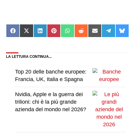
Share
Share
Share
Share
Share
Share
Share
Share
Shar
on
on
on
on
on
on
on
on
on
Facebook
X
LinkedIn
Pinterest
WhatsApp
Reddit
Email
Telegram
Blue
(Twitter)
LA LETTURA CONTINUA...
Top 20 delle banche europee:
Francia, UK, Italia e Spagna
Nvidia, Apple e la guerra dei
trilioni: chi è la più grande
azienda del mondo nel 2026?