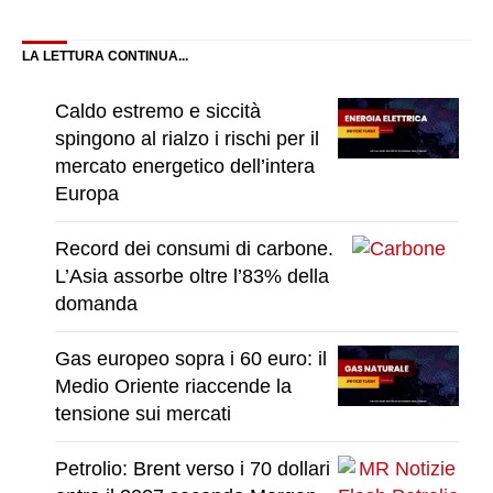
Facebook
X
LinkedIn
Pinterest
WhatsApp
Reddit
Email
Telegram
Blue
(Twitter)
LA LETTURA CONTINUA...
Caldo estremo e siccità
spingono al rialzo i rischi per il
mercato energetico dell’intera
Europa
Record dei consumi di carbone.
L’Asia assorbe oltre l’83% della
domanda
Gas europeo sopra i 60 euro: il
Medio Oriente riaccende la
tensione sui mercati
Petrolio: Brent verso i 70 dollari