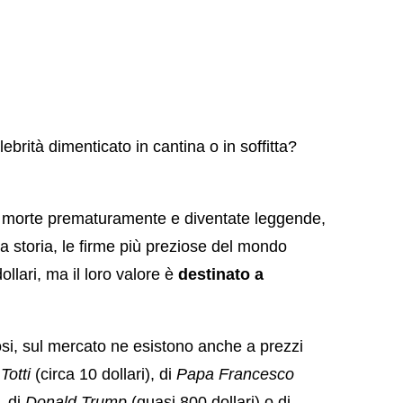
ebrità dimenticato in cantina o in soffitta?
lo morte prematuramente e diventate leggende,
a storia, le firme più preziose del mondo
llari, ma il loro valore è
destinato a
tosi, sul mercato ne esistono anche a prezzi
Totti
(circa 10 dollari), di
Papa Francesco
, di
Donald Trump
(quasi 800 dollari) o di