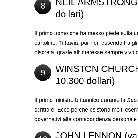
NEIL ARMSTRONG (v
8
dollari)
Il primo uomo che ha messo piede sulla
L
cartoline. Tuttavia, pur non essendo tra gl
discreta, grazie all’interesse sempre vivo d
WINSTON CHURCHILL
9
10.300 dollari)
Il primo ministro britannico durante la
Sec
scrittore. Ecco perché esistono molti esem
governativi alla corrispondenza personale e
JOHN LENNON (valo