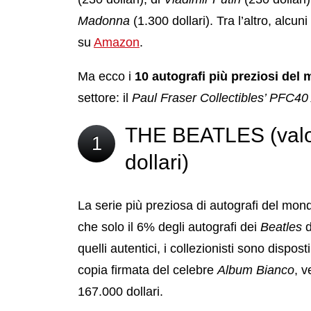
Madonna
(1.300 dollari). Tra l’altro, alcun
su
Amazon
.
Ma ecco i
10 autografi più preziosi del
settore: il
Paul Fraser Collectibles’ PFC40
THE BEATLES (valor
1
dollari)
La serie più preziosa di autografi del mon
che solo il 6% degli autografi dei
Beatles
d
quelli autentici, i collezionisti sono dispo
copia firmata del celebre
Album Bianco
, v
167.000 dollari.