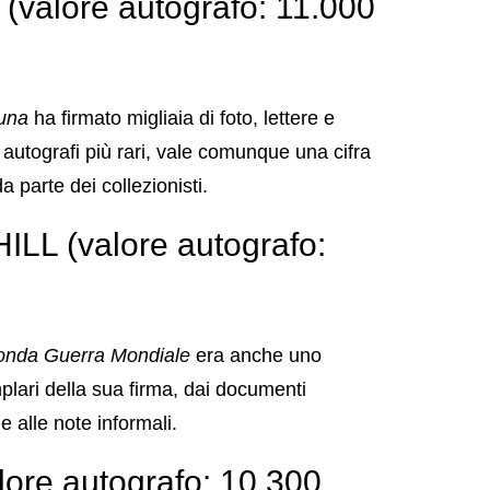
alore autografo: 11.000
una
ha firmato migliaia di foto, lettere e
i autografi più rari, vale comunque una cifra
a parte dei collezionisti.
 (valore autografo:
onda Guerra Mondiale
era anche uno
plari della sua firma, dai documenti
 alle note informali.
re autografo: 10.300