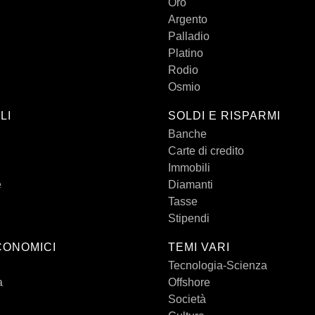
Oro
Argento
Palladio
Platino
Rodio
Osmio
LI
SOLDI E RISPARMI
Banche
Carte di credito
Immobili
e
Diamanti
Tasse
Stipendi
CONOMICI
TEMI VARI
Tecnologia-Scienza
a
Offshore
Società