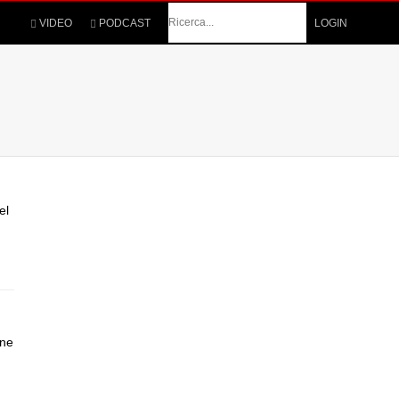
Cerca
VIDEO
PODCAST
LOGIN
el
one