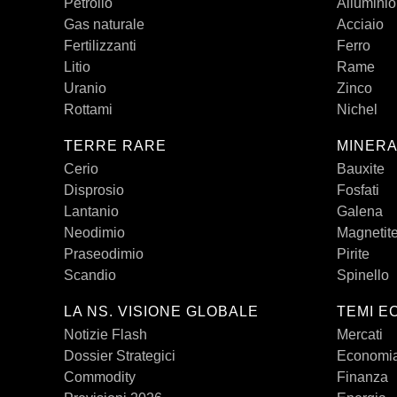
Petrolio
Alluminio
Gas naturale
Acciaio
Fertilizzanti
Ferro
Litio
Rame
Uranio
Zinco
Rottami
Nichel
TERRE RARE
MINERA
Cerio
Bauxite
Disprosio
Fosfati
Lantanio
Galena
Neodimio
Magnetit
Praseodimio
Pirite
Scandio
Spinello
LA NS. VISIONE GLOBALE
TEMI E
Notizie Flash
Mercati
Dossier Strategici
Economi
Commodity
Finanza