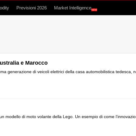
dity
Previsioni 2026
Market Intelligence
NEW
Australia e Marocco
ima generazione di veicoli elettrici della casa automobilistica tedesca, n
un modello di moto volante della Lego. Un esempio di come l’innovazi