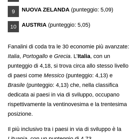
NUOVA ZELANDA
(punteggio: 5,09)
9
AUSTRIA
(punteggio: 5,05)
10
Fanalini di coda tra le 30 economie più avanzate:
Italia
,
Portogallo
e
Grecia
. L’
Italia
, con un
punteggio di 4,18, si trova circa allo stesso livello
di paesi come
Messico
(punteggio: 4,13) e
Brasile
(punteggio: 4,13) che, nella classifica
dedicata ai paesi in via di sviluppo, occupano
rispettivamente la ventinovesima e la trentesima
posizione.
Il più inclusivo tra i paesi in via di sviluppo è la
Lituania
, con un punteggio di 4,73.