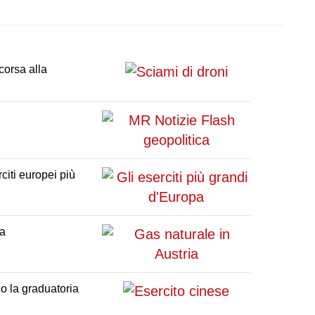
t
WhatsApp
Reddit
Email
Telegram
Bluesky
corsa alla
citi europei più
ia
o la graduatoria