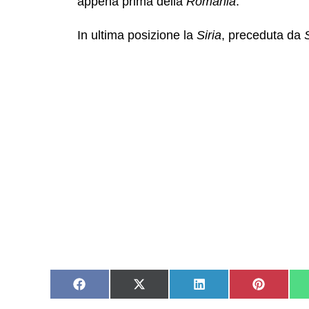
appena prima della
Romania
.
In ultima posizione la
Siria
, preceduta da
Share
Share
Share
Share
on
on
on
on