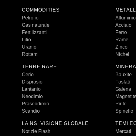
COMMODITIES
METALL
Petrolio
Alluminio
Gas naturale
Acciaio
Fertilizzanti
Ferro
Litio
Rame
Uranio
Zinco
Rottami
Nichel
TERRE RARE
MINERA
Cerio
Bauxite
Disprosio
Fosfati
Lantanio
Galena
Neodimio
Magnetit
Praseodimio
Pirite
Scandio
Spinello
LA NS. VISIONE GLOBALE
TEMI E
Notizie Flash
Mercati