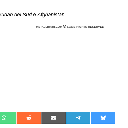
Sudan del Sud
e
Afghanistan
.
METALLIRARI.COM
SOME RIGHTS RESERVED
Share
Share
Share
Share
Share
on
on
on
on
on