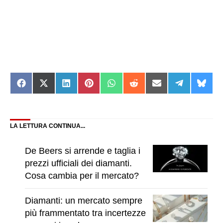
Share
Share
Share
Share
Share
Share
Share
Share
Shar
on
on
on
on
on
on
on
on
on
Facebook
X
LinkedIn
Pinterest
WhatsApp
Reddit
Email
Telegram
Blue
(Twitter)
LA LETTURA CONTINUA...
De Beers si arrende e taglia i
prezzi ufficiali dei diamanti.
Cosa cambia per il mercato?
Diamanti: un mercato sempre
più frammentato tra incertezze