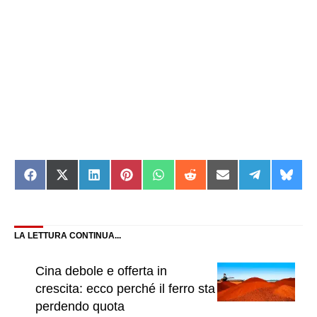
Share
Share
Share
Share
Share
Share
Share
Share
Shar
on
on
on
on
on
on
on
on
on
Facebook
X
LinkedIn
Pinterest
WhatsApp
Reddit
Email
Telegram
Blue
(Twitter)
LA LETTURA CONTINUA...
Cina debole e offerta in
crescita: ecco perché il ferro sta
perdendo quota