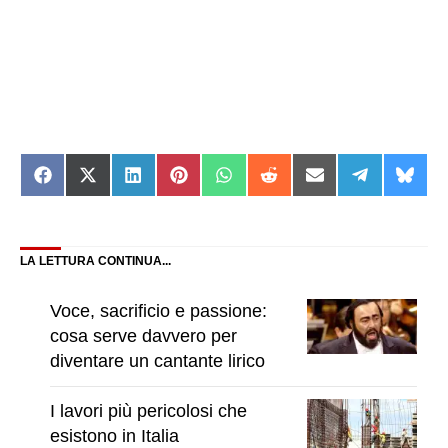
Share
Share
Share
Share
Share
Share
Share
Share
Shar
on
on
on
on
on
on
on
on
on
Facebook
X
LinkedIn
Pinterest
WhatsApp
Reddit
Email
Telegram
Blue
(Twitter)
LA LETTURA CONTINUA...
Voce, sacrificio e passione:
cosa serve davvero per
diventare un cantante lirico
I lavori più pericolosi che
esistono in Italia