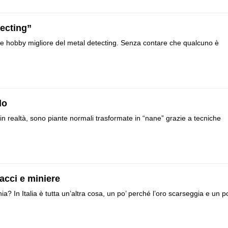
tecting”
iste hobby migliore del metal detecting. Senza contare che qualcuno è
do
n realtà, sono piante normali trasformate in “nane” grazie a tecniche
tacci e miniere
nia? In Italia è tutta un’altra cosa, un po’ perché l’oro scarseggia e un p