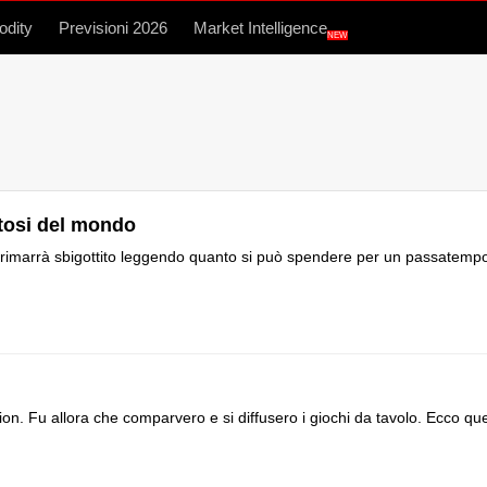
dity
Previsioni 2026
Market Intelligence
NEW
stosi del mondo
o, rimarrà sbigottito leggendo quanto si può spendere per un passatemp
. Fu allora che comparvero e si diffusero i giochi da tavolo. Ecco quel