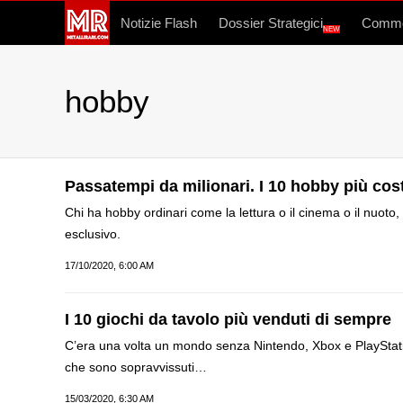
Notizie Flash
Dossier Strategici
Commo
NEW
hobby
Passatempi da milionari. I 10 hobby più co
Chi ha hobby ordinari come la lettura o il cinema o il nuot
esclusivo.
17/10/2020, 6:00 AM
I 10 giochi da tavolo più venduti di sempre
C’era una volta un mondo senza Nintendo, Xbox e PlayStation
che sono sopravvissuti…
15/03/2020, 6:30 AM