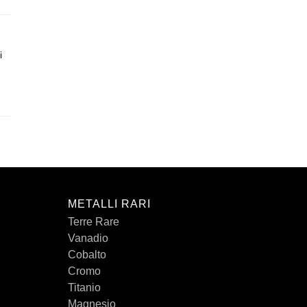
i
METALLI RARI
Terre Rare
Vanadio
Cobalto
Cromo
Titanio
Magnesio