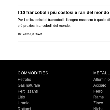
I 10 francobolli più costosi e rari del mondo
Per i collezionisti di francobolli, il sogno nascosto è quello
più preziosi francobolli del mondo.
18/12/2016, 8:00 AM
COMMODITIES
METALL
Petrolio
Alluminio
Gas naturale
Acciaio
Fertilizzanti
Ferro
Litio
Rame
Uranio
Zinco
Rottami
Nichel