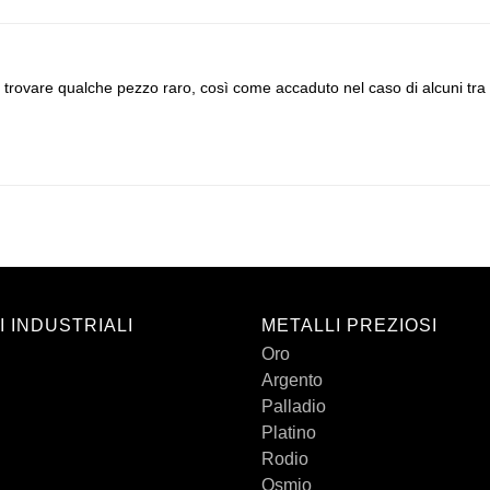
 di trovare qualche pezzo raro, così come accaduto nel caso di alcuni tra 
I INDUSTRIALI
METALLI PREZIOSI
Oro
Argento
Palladio
Platino
Rodio
Osmio