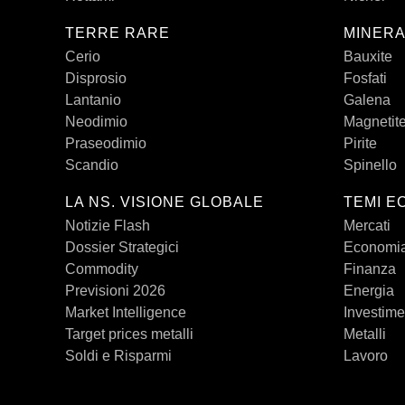
TERRE RARE
MINERA
Cerio
Bauxite
Disprosio
Fosfati
Lantanio
Galena
Neodimio
Magnetit
Praseodimio
Pirite
Scandio
Spinello
LA NS. VISIONE GLOBALE
TEMI E
Notizie Flash
Mercati
Dossier Strategici
Economi
Commodity
Finanza
Previsioni 2026
Energia
Market Intelligence
Investime
Target prices metalli
Metalli
Soldi e Risparmi
Lavoro