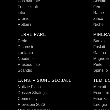
Gas naturale
Acciaio
Fertilizzanti
Ferro
Litio
Rame
Uranio
Zinco
Rottami
Nichel
TERRE RARE
MINERA
Cerio
Bauxite
Disprosio
Fosfati
Lantanio
Galena
Neodimio
Magnetit
Praseodimio
Pirite
Scandio
Spinello
LA NS. VISIONE GLOBALE
TEMI E
Notizie Flash
Mercati
Dossier Strategici
Economi
Commodity
Finanza
Previsioni 2026
Energia