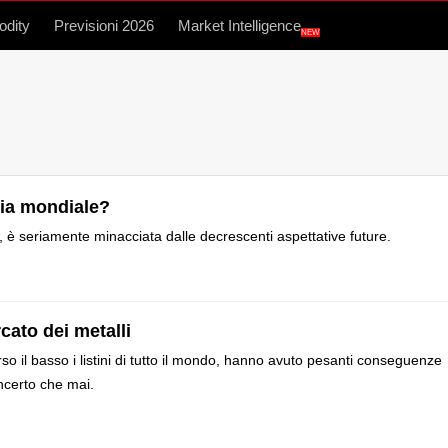
dity
Previsioni 2026
Market Intelligence
NEW
mia mondiale?
ro, è seriamente minacciata dalle decrescenti aspettative future.
ato dei metalli
rso il basso i listini di tutto il mondo, hanno avuto pesanti conseguenze
incerto che mai.