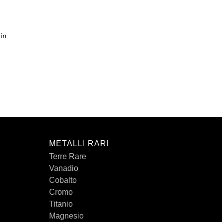
 in
METALLI RARI
Terre Rare
Vanadio
Cobalto
Cromo
Titanio
Magnesio