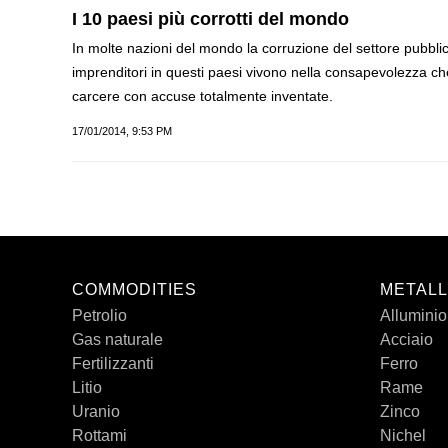
I 10 paesi più corrotti del mondo
In molte nazioni del mondo la corruzione del settore pubblico
imprenditori in questi paesi vivono nella consapevolezza che 
carcere con accuse totalmente inventate.
17/01/2014, 9:53 PM
COMMODITIES
METALL
Petrolio
Alluminio
Gas naturale
Acciaio
Fertilizzanti
Ferro
Litio
Rame
Uranio
Zinco
Rottami
Nichel