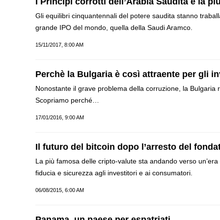
I Principi corrotti dell’Arabia Saudita e la p
Gli equilibri cinquantennali del potere saudita stanno trabal
grande IPO del mondo, quella della Saudi Aramco.
15/11/2017, 8:00 AM
Perchè la Bulgaria è così attraente per gli in
Nonostante il grave problema della corruzione, la Bulgaria res
Scopriamo perché…
17/01/2016, 9:00 AM
Il futuro del bitcoin dopo l’arresto del fond
La più famosa delle cripto-valute sta andando verso un’era 
fiducia e sicurezza agli investitori e ai consumatori.
06/08/2015, 6:00 AM
Panama, un paese per espatriati