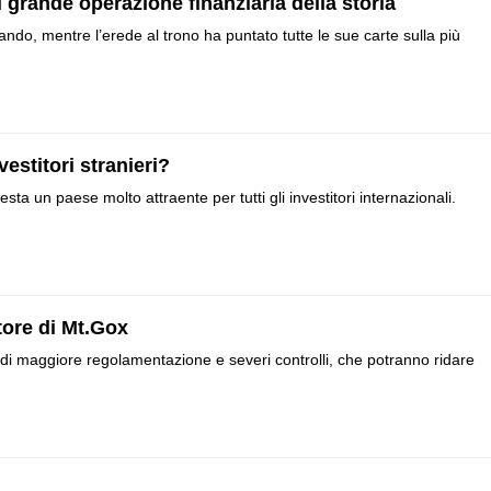
iù grande operazione finanziaria della storia
lando, mentre l’erede al trono ha puntato tutte le sue carte sulla più
vestitori stranieri?
ta un paese molto attraente per tutti gli investitori internazionali.
atore di Mt.Gox
di maggiore regolamentazione e severi controlli, che potranno ridare