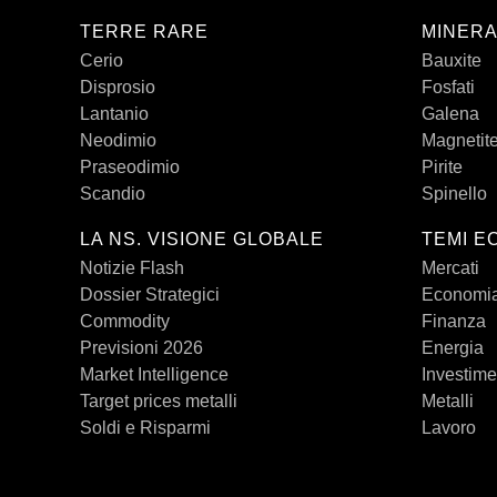
TERRE RARE
MINERA
Cerio
Bauxite
Disprosio
Fosfati
Lantanio
Galena
Neodimio
Magnetit
Praseodimio
Pirite
Scandio
Spinello
LA NS. VISIONE GLOBALE
TEMI E
Notizie Flash
Mercati
Dossier Strategici
Economi
Commodity
Finanza
Previsioni 2026
Energia
Market Intelligence
Investime
Target prices metalli
Metalli
Soldi e Risparmi
Lavoro