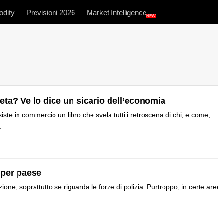
dity
Previsioni 2026
Market Intelligence
NEW
neta? Ve lo dice un sicario dell’economia
iste in commercio un libro che svela tutti i retroscena di chi, e come,
.
a per paese
ne, soprattutto se riguarda le forze di polizia. Purtroppo, in certe are