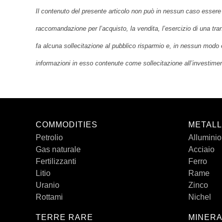
Il contenuto del presente articolo non può in nessun caso essere 
raccomandazione per l’acquisto, la vendita, l’esercizio di una tra
fa alcuna sollecitazione al pubblico risparmio e, in nessun modo 
informazioni in esso contenute come sollecitazione all’investime
COMMODITIES
METALL
Petrolio
Alluminio
Gas naturale
Acciaio
Fertilizzanti
Ferro
Litio
Rame
Uranio
Zinco
Rottami
Nichel
TERRE RARE
MINERA