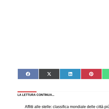
Share
Share
Share
Share
on
on
on
on
Facebook
X
LinkedIn
Pinteres
(Twitter)
LA LETTURA CONTINUA...
Affitti alle stelle: classifica mondiale delle città p