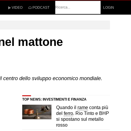
Cerca
VIDEO
PODCAST
LOGIN
 nel mattone
o il centro dello sviluppo economico mondiale.
TOP NEWS: INVESTIMENTI E FINANZA
Quando il
rame
conta più
del
ferro
. Rio Tinto e BHP
si spostano sul metallo
rosso