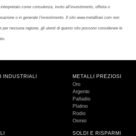
interpretato come consulenza, invito all’investimento, offerta o
nsazione o in generale l’investimento. Il sito www.metallirari.com non
e per nessuna ragione, gli utenti di questo sito possono considerare le
nto.
I INDUSTRIALI
METALLI PREZIOSI
Oro
Argento
Palladio
Platino
Rodio
Osmio
LI
SOLDI E RISPARMI