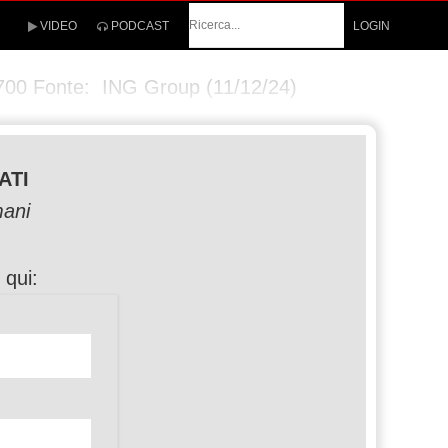
Cerca
VIDEO
PODCAST
LOGIN
00 Fonte: ING Group (11/12/24)
ATI
mani
 qui: