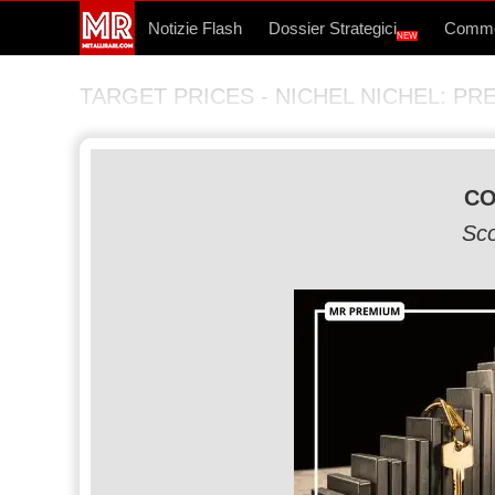
Notizie Flash
Dossier Strategici
Commo
NEW
TARGET PRICES - NICHEL NICHEL: PREVIS
CO
Sco