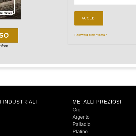
SSO
Password dimenticata?
emium
I INDUSTRIALI
METALLI PREZIOSI
Oro
Argento
Palladio
Platino