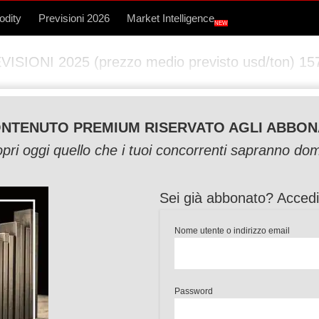
dity
Previsioni 2026
Market Intelligence
NEW
IONI 2025 (prezzo medio previsto usd/ton) 157
NTENUTO PREMIUM RISERVATO AGLI ABBON
pri oggi quello che i tuoi concorrenti sapranno do
Sei già abbonato? Accedi
Nome utente o indirizzo email
Password