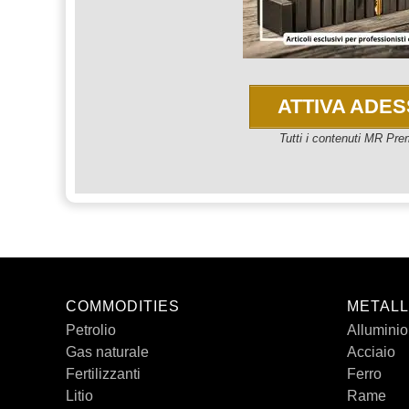
ATTIVA ADE
Tutti i contenuti MR Pr
COMMODITIES
METALL
Petrolio
Alluminio
Gas naturale
Acciaio
Fertilizzanti
Ferro
Litio
Rame