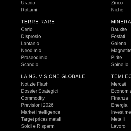
Uranio
Zinco
Rottami
Nichel
TERRE RARE
MINERA
Cerio
Bauxite
Disprosio
Fosfati
Lantanio
Galena
Neodimio
Magnetit
Praseodimio
Pirite
Scandio
Spinello
LA NS. VISIONE GLOBALE
TEMI E
Notizie Flash
Mercati
Dossier Strategici
Economi
Commodity
Finanza
Previsioni 2026
Energia
Market Intelligence
Investime
Target prices metalli
Metalli
Soldi e Risparmi
Lavoro