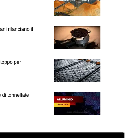
ni rilanciano il
intoppo per
e di tonnellate