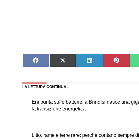
Share
Share
Share
Share
on
on
on
on
Facebook
X
LinkedIn
Pinteres
(Twitter)
LA LETTURA CONTINUA...
Eni punta sulle batterie: a Brindisi nasce una giga
la transizione energetica
Litio, rame e terre rare: perché contano sempre di