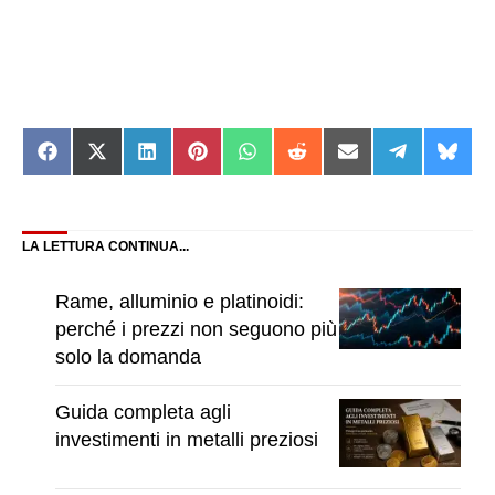
Share
Share
Share
Share
Share
Share
Share
Share
Shar
on
on
on
on
on
on
on
on
on
Facebook
X
LinkedIn
Pinterest
WhatsApp
Reddit
Email
Telegram
Blue
(Twitter)
LA LETTURA CONTINUA...
Rame, alluminio e platinoidi:
perché i prezzi non seguono più
solo la domanda
Guida completa agli
investimenti in metalli preziosi