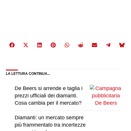
Share
Share
Share
Share
Share
Share
Share
Share
Share
on
on
on
on
on
on
on
on
on
Facebook
X
LinkedIn
Pinterest
WhatsApp
Reddit
Email
Telegra
Bluesky
(Twitter)
LA LETTURA CONTINUA...
De Beers si arrende e taglia i
prezzi ufficiali dei diamanti.
Cosa cambia per il mercato?
Diamanti: un mercato sempre
più frammentato tra incertezze