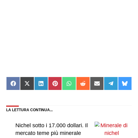
Share
Share
Share
Share
Share
Share
Share
Share
Shar
on
on
on
on
on
on
on
on
on
Facebook
X
LinkedIn
Pinterest
WhatsApp
Reddit
Email
Telegram
Blue
(Twitter)
LA LETTURA CONTINUA...
Nichel sotto i 17.000 dollari. Il
mercato teme più minerale