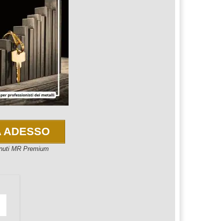
A ADESSO
tenuti MR Premium