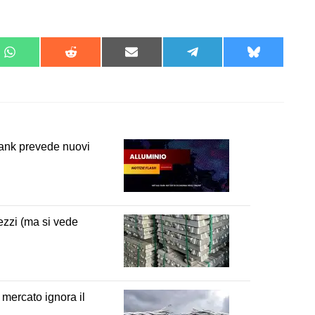
Share
Share
Share
Share
Share
on
on
on
on
on
t
WhatsApp
Reddit
Email
Telegram
Bluesky
bank prevede nuovi
rezzi (ma si vede
 mercato ignora il