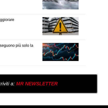
eggiorare
 seguono più solo la
iviti a:
MR NEWSLETTER