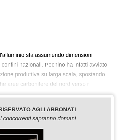
ell’alluminio sta assumendo dimensioni
confini nazionali. Pechino ha infatti avviato
zazione produttiva su larga scala, spostando
iche aree carbonifere del nord verso r
ISERVATO AGLI ABBONATI
uoi concorrenti sapranno domani