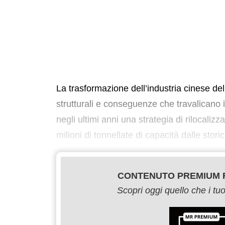
La trasformazione dell’industria cinese d
strutturali e conseguenze che travalicano i 
negli ultimi anni una strategia di rilocaliz
milioni di tonnellate di capacità dalle stor
CONTENUTO PREMIUM R
Scopri oggi quello che i t