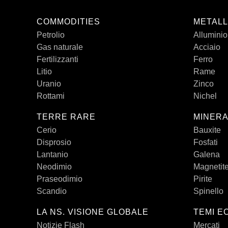
COMMODITIES
METALL
Petrolio
Alluminio
Gas naturale
Acciaio
Fertilizzanti
Ferro
Litio
Rame
Uranio
Zinco
Rottami
Nichel
TERRE RARE
MINERA
Cerio
Bauxite
Disprosio
Fosfati
Lantanio
Galena
Neodimio
Magnetit
Praseodimio
Pirite
Scandio
Spinello
LA NS. VISIONE GLOBALE
TEMI E
Notizie Flash
Mercati