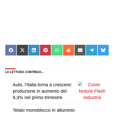
Share
Share
Share
Share
Share
Share
Share
Share
Shar
on
on
on
on
on
on
on
on
on
Facebook
X
LinkedIn
Pinterest
WhatsApp
Reddit
Email
Telegram
Blue
(Twitter)
LA LETTURA CONTINUA...
Auto, l’Italia torna a crescere:
produzione in aumento del
9,3% nel primo trimestre
Telaio monoblocco in alluminio