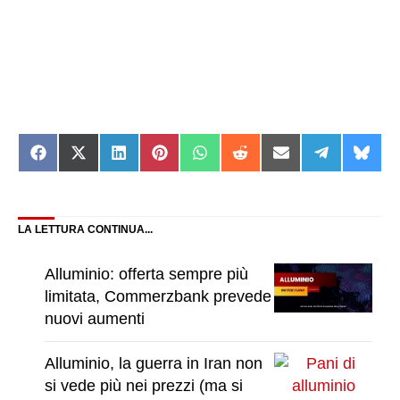
Share
Share
Share
Share
Share
Share
Share
Share
Shar
on
on
on
on
on
on
on
on
on
Facebook
X
LinkedIn
Pinterest
WhatsApp
Reddit
Email
Telegram
Blue
(Twitter)
LA LETTURA CONTINUA...
Alluminio: offerta sempre più
limitata, Commerzbank prevede
nuovi aumenti
Alluminio, la guerra in Iran non
si vede più nei prezzi (ma si