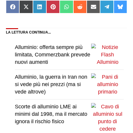
Share
Share
Share
Share
Share
Share
Share
Share
Shar
on
on
on
on
on
on
on
on
on
Facebook
X
LinkedIn
Pinterest
WhatsApp
Reddit
Email
Telegram
Blue
(Twitter)
LA LETTURA CONTINUA...
Alluminio: offerta sempre più
limitata, Commerzbank prevede
nuovi aumenti
Alluminio, la guerra in Iran non
si vede più nei prezzi (ma si
vede altrove)
Scorte di alluminio LME ai
minimi dal 1998, ma il mercato
ignora il rischio fisico