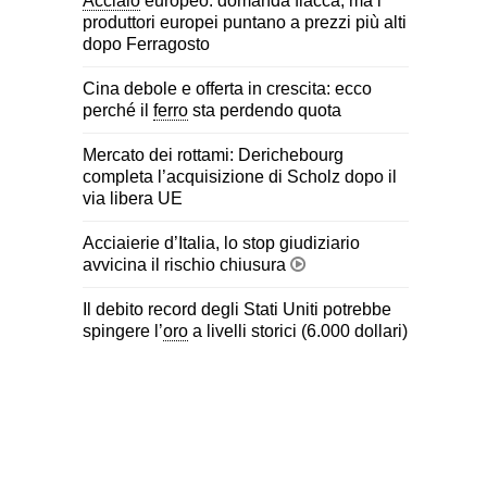
Acciaio
europeo: domanda fiacca, ma i
produttori europei puntano a prezzi più alti
dopo Ferragosto
Cina debole e offerta in crescita: ecco
perché il
ferro
sta perdendo quota
Mercato dei rottami: Derichebourg
completa l’acquisizione di Scholz dopo il
via libera UE
Acciaierie d’Italia, lo stop giudiziario
avvicina il rischio chiusura
Il debito record degli Stati Uniti potrebbe
spingere l’
oro
a livelli storici (6.000 dollari)