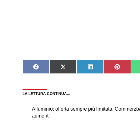
Share
Share
Share
Share
on
on
on
on
Facebook
X
LinkedIn
Pinteres
(Twitter)
LA LETTURA CONTINUA...
Alluminio: offerta sempre più limitata, Commerz
aumenti