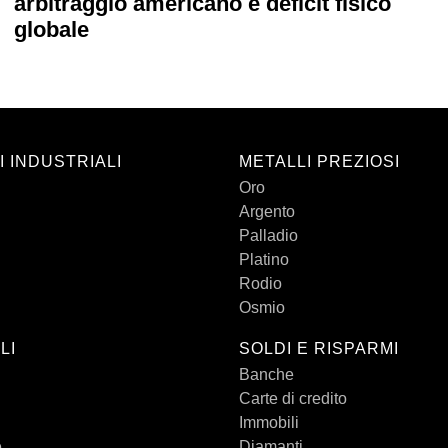
arbitraggio americano e deficit fisico
globale
I INDUSTRIALI
METALLI PREZIOSI
Oro
Argento
Palladio
Platino
Rodio
Osmio
LI
SOLDI E RISPARMI
Banche
Carte di credito
Immobili
e
Diamanti