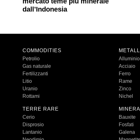
mercato teme più minerale
dall’Indonesia
COMMODITIES
METALL
Petrolio
Alluminio
Gas naturale
Acciaio
Fertilizzanti
Ferro
Litio
Rame
Uranio
Zinco
Rottami
Nichel
TERRE RARE
MINERA
Cerio
Bauxite
Disprosio
Fosfati
Lantanio
Galena
Neodimio
Magnetit