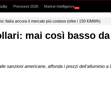
dity
Previsioni 2026
Market Intelligence
NEW
lio: Italia ancora il mercato più costoso (oltre i 150 €/MWh)
llari: mai così basso d
lle sanzioni americane, affonda i prezzi dell’alluminio a 