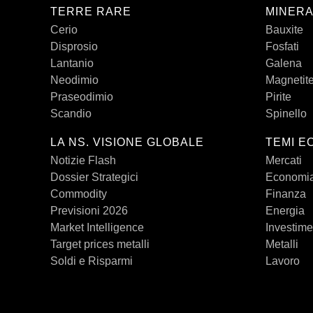
TERRE RARE
MINERA
Cerio
Bauxite
Disprosio
Fosfati
Lantanio
Galena
Neodimio
Magnetit
Praseodimio
Pirite
Scandio
Spinello
LA NS. VISIONE GLOBALE
TEMI E
Notizie Flash
Mercati
Dossier Strategici
Economi
Commodity
Finanza
Previsioni 2026
Energia
Market Intelligence
Investime
Target prices metalli
Metalli
Soldi e Risparmi
Lavoro