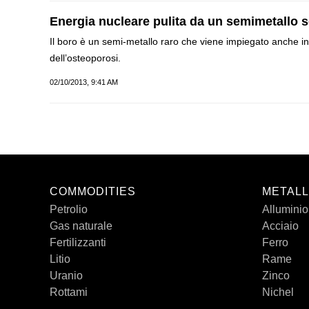
Energia nucleare pulita da un semimetallo 
Il boro è un semi-metallo raro che viene impiegato anche in 
dell’osteoporosi.
02/10/2013, 9:41 AM
COMMODITIES
METALL
Petrolio
Alluminio
Gas naturale
Acciaio
Fertilizzanti
Ferro
Litio
Rame
Uranio
Zinco
Rottami
Nichel