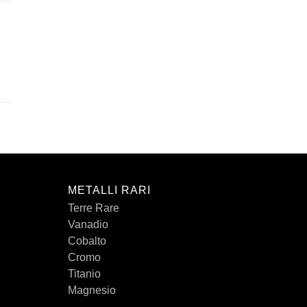
METALLI RARI
Terre Rare
Vanadio
Cobalto
Cromo
Titanio
Magnesio