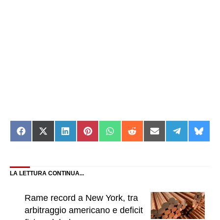
Share
Share
Share
Share
Share
Share
Share
Share
Shar
on
on
on
on
on
on
on
on
on
Facebook
X
LinkedIn
Pinterest
WhatsApp
Reddit
Email
Telegram
Blue
(Twitter)
LA LETTURA CONTINUA...
Rame record a New York, tra
arbitraggio americano e deficit