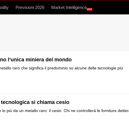
dity
Previsioni 2026
Market Intelligence
NEW
ono l’unica miniera del mondo
metallo raro che significa il predominio su alcune delle tecnologie più
 tecnologica si chiama cesio
 lo più da un metallo raro: il cesio. Chi ne controllerá le forniture dette