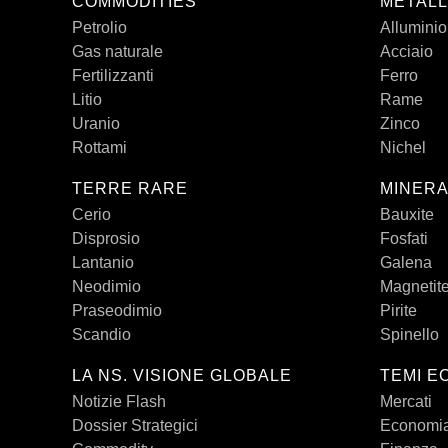
COMMODITIES
METALL
Petrolio
Alluminio
Gas naturale
Acciaio
Fertilizzanti
Ferro
Litio
Rame
Uranio
Zinco
Rottami
Nichel
TERRE RARE
MINERA
Cerio
Bauxite
Disprosio
Fosfati
Lantanio
Galena
Neodimio
Magnetit
Praseodimio
Pirite
Scandio
Spinello
LA NS. VISIONE GLOBALE
TEMI E
Notizie Flash
Mercati
Dossier Strategici
Economi