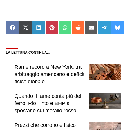
Share
Share
Share
Share
Share
Share
Share
Share
Shar
on
on
on
on
on
on
on
on
on
Facebook
X
LinkedIn
Pinterest
WhatsApp
Reddit
Email
Telegram
Blue
(Twitter)
LA LETTURA CONTINUA...
Rame record a New York, tra
arbitraggio americano e deficit
fisico globale
Quando il rame conta più del
ferro. Rio Tinto e BHP si
spostano sul metallo rosso
Prezzi che corrono e fisico