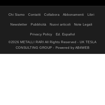
Chi Siamo
Contatti
Collabora
Abbonamenti
Libri
Newsletter
Pubblicità
Nuovi articoli
Note Legali
Privacy Policy
Ed. Español
©2026 METALLI RARI All Rights Reserved - UK TESLA
CONSULTING GROUP - Powered by AB4WEB