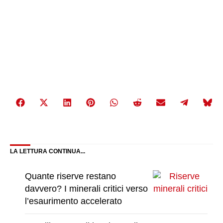
Share
Share
Share
Share
Share
Share
Share
Share
Share
on
on
on
on
on
on
on
on
on
Facebook
X
LinkedIn
Pinterest
WhatsApp
Reddit
Email
Telegra
Bluesky
(Twitter)
LA LETTURA CONTINUA...
Quante riserve restano
davvero? I minerali critici verso
l’esaurimento accelerato